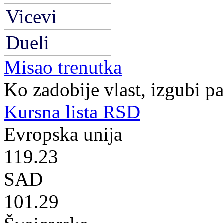
Vicevi
Dueli
Misao trenutka
Ko zadobije vlast, izgubi p
Kursna lista RSD
Evropska unija
119.23
SAD
101.29