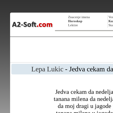
Znacenje imena
Ves
Horoskop
Kur
Lektire
Sta
Lepa Lukic
- Jedva cekam da
Jedva cekam da nedelja
tanana milena da nedelj
da moj dragi u jagode
tanana milena u jagode