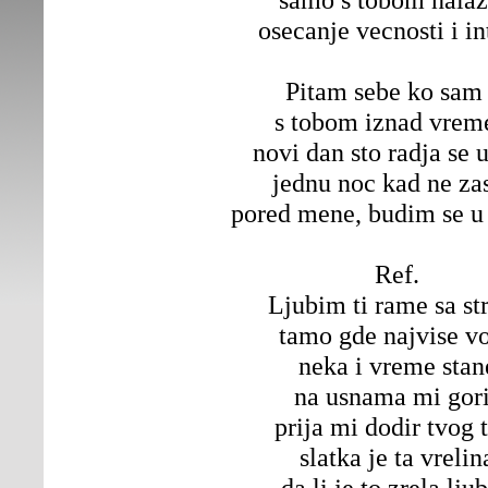
osecanje vecnosti i in
Pitam sebe ko sam 
s tobom iznad vrem
novi dan sto radja se 
jednu noc kad ne za
pored mene, budim se u
Ref.
Ljubim ti rame sa st
tamo gde najvise vo
neka i vreme stan
na usnama mi gor
prija mi dodir tvog 
slatka je ta vrelin
da li je to zrela lju