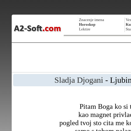
Znacenje imena
Ves
Horoskop
Kur
Lektire
Sta
Sladja Djogani
- Ljubim
Pitam Boga ko si t
kao magnet privla
pogled tvoj sto cita me k
samo s tobom nala