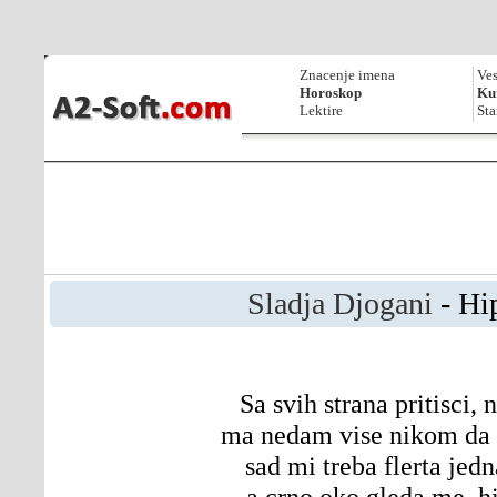
Znacenje imena
Ves
Horoskop
Kur
Lektire
Sta
Sladja Djogani
- Hi
Sa svih strana pritisci,
ma nedam vise nikom da
sad mi treba flerta jed
a crno oko gleda me, h