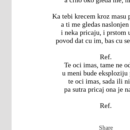
Ka tebi krecem kroz masu p
a ti me gledas naslonjen
i neka pricaju, i prstom 
povod dat cu im, bas cu se
Ref.
Te oci imas, tame ne o
u meni bude eksploziju
te oci imas, sada ili n
pa sutra pricaj ona je n
Ref.
Share