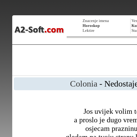
Znacenje imena
Ves
Horoskop
Kur
Lektire
Sta
Colonia
- Nedostaj
Jos uvijek volim t
a proslo je dugo vre
osjecam praznin
gledam na tvoju stranu 