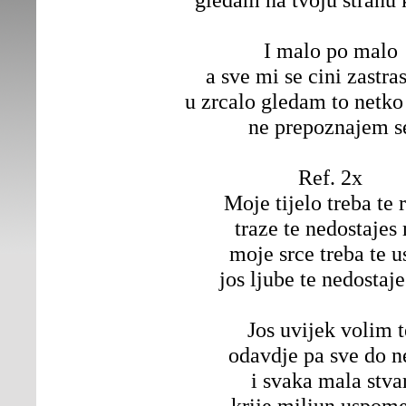
I malo po malo
a sve mi se cini zastra
u zrcalo gledam to netko 
ne prepoznajem s
Ref. 2x
Moje tijelo treba te 
traze te nedostajes
moje srce treba te u
jos ljube te nedostaj
Jos uvijek volim t
odavdje pa sve do n
i svaka mala stva
krije miliun uspom