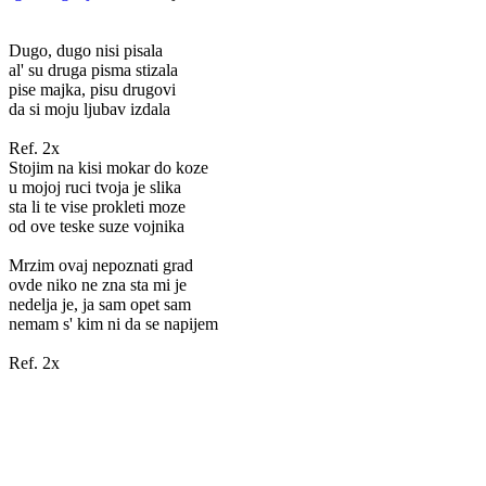
Dugo, dugo nisi pisala
al' su druga pisma stizala
pise majka, pisu drugovi
da si moju ljubav izdala
Ref. 2x
Stojim na kisi mokar do koze
u mojoj ruci tvoja je slika
sta li te vise prokleti moze
od ove teske suze vojnika
Mrzim ovaj nepoznati grad
ovde niko ne zna sta mi je
nedelja je, ja sam opet sam
nemam s' kim ni da se napijem
Ref. 2x