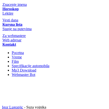
Znacenje imena
Horoskop
Lektire
Vesti dana
Kursna lista
Stanje na putevima
Za webmastere
Web adresar
Kontakt
Pocetna
Vreme
Film
Specifikacije automobila
Mp3 Download
Webmaster Bot
Igor Lugonjic
- Suza vojnika