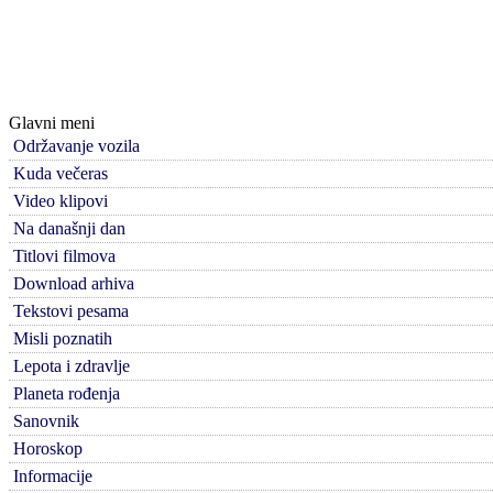
Glavni meni
Održavanje vozila
Kuda večeras
Video klipovi
Na današnji dan
Titlovi filmova
Download arhiva
Tekstovi pesama
Misli poznatih
Lepota i zdravlje
Planeta rođenja
Sanovnik
Horoskop
Informacije