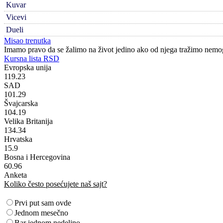
Kuvar
Vicevi
Dueli
Misao trenutka
Imamo pravo da se žalimo na život jedino ako od njega tražimo nemo
Kursna lista RSD
Evropska unija
119.23
SAD
101.29
Švajcarska
104.19
Velika Britanija
134.34
Hrvatska
15.9
Bosna i Hercegovina
60.96
Anketa
Koliko često posećujete naš sajt?
Prvi put sam ovde
Jednom mesečno
Bar jednom nedeljno