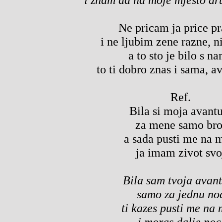
Ne pricam ja price p
i ne ljubim zene razne, ni
a to sto je bilo s n
to ti dobro znas i sama, a
Ref.
Bila si moja avant
za mene samo bro
a sada pusti me na 
ja imam zivot svo
Bila sam tvoja avan
samo za jednu no
ti kazes pusti me na 
i moras dalje poc