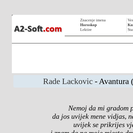
Znacenje imena
Ves
Horoskop
Kur
Lektire
Sta
Rade Lackovic
- Avantura (
Nemoj da mi gradom p
da jos uvijek mene vidjas, n
uvijek se prikrijes vj
i znam da na moje mjesto dr