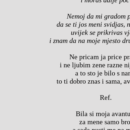
Nemoj da mi gradom p
da se ti jos meni svidjas, n
uvijek se prikrivas vj
i znam da na moje mjesto dr
Ne pricam ja price p
i ne ljubim zene razne ni
a to sto je bilo s n
to ti dobro znas i sama, a
Ref.
Bila si moja avant
za mene samo bro
a sada pusti me na 