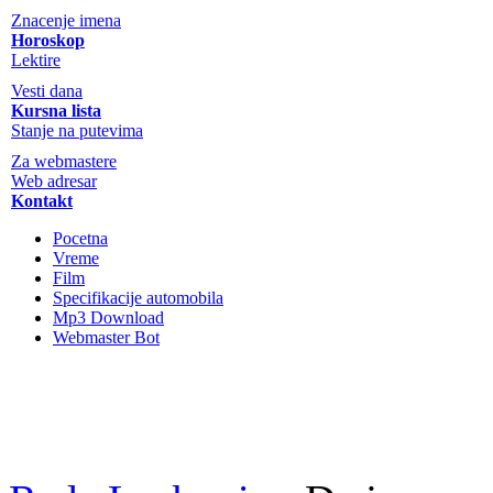
Znacenje imena
Horoskop
Lektire
Vesti dana
Kursna lista
Stanje na putevima
Za webmastere
Web adresar
Kontakt
Pocetna
Vreme
Film
Specifikacije automobila
Mp3 Download
Webmaster Bot