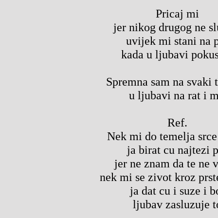
Pricaj mi
jer nikog drugog ne s
uvijek mi stani na 
kada u ljubavi pok
Spremna sam na svaki t
u ljubavi na rat i m
Ref.
Nek mi do temelja srce
ja birat cu najtezi 
jer ne znam da te ne 
nek mi se zivot kroz prst
ja dat cu i suze i b
ljubav zasluzuje t