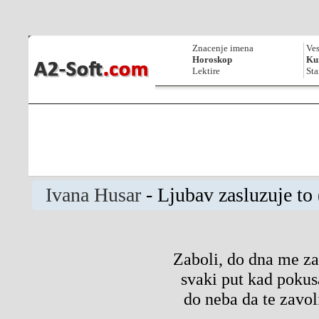
Znacenje imena
Ves
Horoskop
Kur
Lektire
Sta
Ivana Husar
- Ljubav zasluzuje to
Zaboli, do dna me za
svaki put kad poku
do neba da te zavo