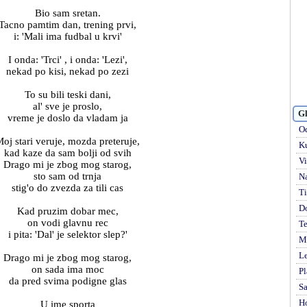
Bio sam sretan.
Tacno pamtim dan, trening prvi,
i: 'Mali ima fudbal u krvi'
I onda: 'Trci' , i onda: 'Lezi',
nekad po kisi, nekad po zezi
To su bili teski dani,
al' sve je proslo,
Gl
vreme je doslo da vladam ja
Od
oj stari veruje, mozda preteruje,
Ku
kad kaze da sam bolji od svih
Vi
Drago mi je zbog mog starog,
sto sam od trnja
Na
stig'o do zvezda za tili cas
Ti
D
Kad pruzim dobar mec,
on vodi glavnu rec
Te
i pita: 'Dal' je selektor slep?'
Mi
Le
Drago mi je zbog mog starog,
on sada ima moc
Pl
da pred svima podigne glas
S
H
U ime sporta