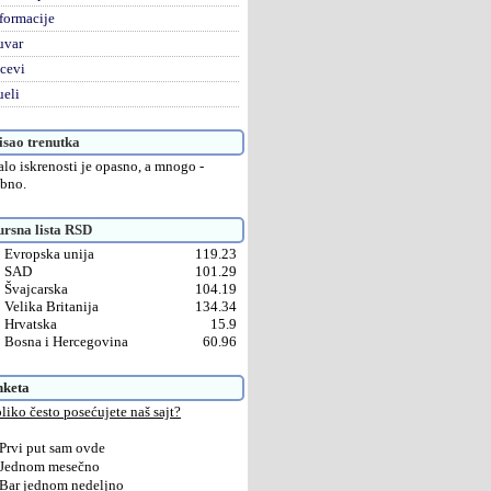
formacije
uvar
cevi
eli
sao trenutka
lo iskrenosti je opasno, a mnogo -
bno.
rsna lista RSD
Evropska unija
119.23
SAD
101.29
Švajcarska
104.19
Velika Britanija
134.34
Hrvatska
15.9
Bosna i Hercegovina
60.96
nketa
liko često posećujete naš sajt?
Prvi put sam ovde
Jednom mesečno
Bar jednom nedeljno