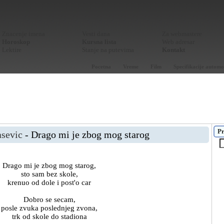
Znacenje imena
Vesti dana
Za webmastere
Horoskop
Kursna lista
Web adresar
Lektire
Stanje na putevima
Kontakt
Pocetna
Vreme
Film
Specifikacije automo
Pr
asevic
- Drago mi je zbog mog starog
Drago mi je zbog mog starog,
sto sam bez skole,
krenuo od dole i post'o car
Dobro se secam,
posle zvuka poslednjeg zvona,
trk od skole do stadiona