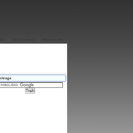
bila
Mp3 Download
Webmaster Bot
etraga