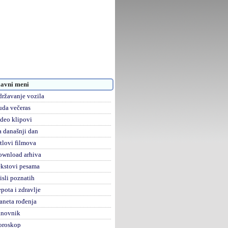
avni meni
ržavanje vozila
da večeras
deo klipovi
 današnji dan
tlovi filmova
ownload arhiva
kstovi pesama
sli poznatih
pota i zdravlje
aneta rođenja
anovnik
oroskop