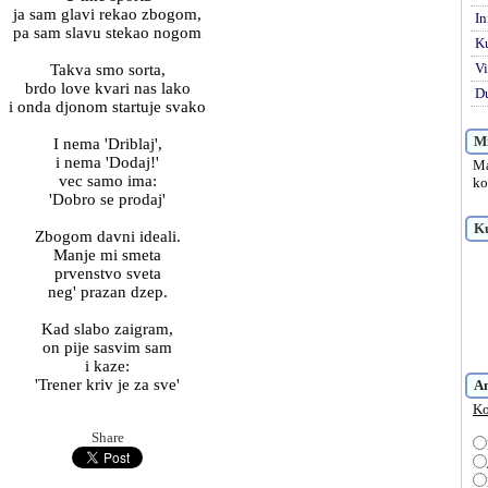
ja sam glavi rekao zbogom,
In
pa sam slavu stekao nogom
K
Vi
Takva smo sorta,
brdo love kvari nas lako
Du
i onda djonom startuje svako
Mi
I nema 'Driblaj',
i nema 'Dodaj!'
Ma
vec samo ima:
ko
'Dobro se prodaj'
Ku
Zbogom davni ideali.
Manje mi smeta
prvenstvo sveta
neg' prazan dzep.
Kad slabo zaigram,
on pije sasvim sam
i kaze:
'Trener kriv je za sve'
A
Ko
Share