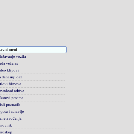
avni meni
ržavanje vozila
da večeras
deo klipovi
 današnji dan
tlovi filmova
ownload arhiva
kstovi pesama
sli poznatih
pota i zdravlje
aneta rođenja
anovnik
oroskop