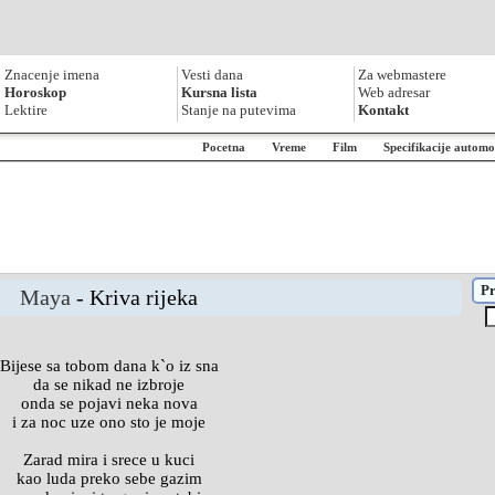
Znacenje imena
Vesti dana
Za webmastere
Horoskop
Kursna lista
Web adresar
Lektire
Stanje na putevima
Kontakt
Pocetna
Vreme
Film
Specifikacije automo
Pr
Maya
- Kriva rijeka
Bijese sa tobom dana k`o iz sna
da se nikad ne izbroje
onda se pojavi neka nova
i za noc uze ono sto je moje
Zarad mira i srece u kuci
kao luda preko sebe gazim