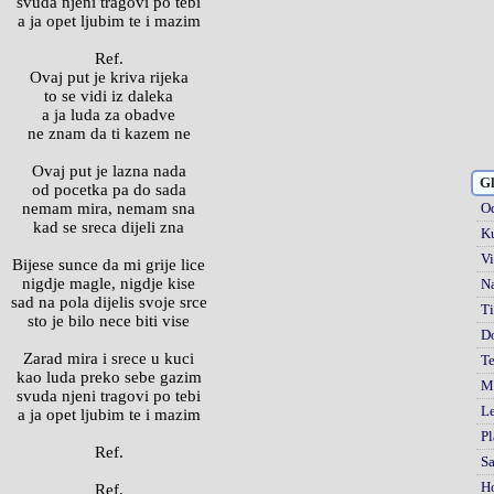
svuda njeni tragovi po tebi
a ja opet ljubim te i mazim
Ref.
Ovaj put je kriva rijeka
to se vidi iz daleka
a ja luda za obadve
ne znam da ti kazem ne
Ovaj put je lazna nada
Gl
od pocetka pa do sada
nemam mira, nemam sna
Od
kad se sreca dijeli zna
Ku
Vi
Bijese sunce da mi grije lice
nigdje magle, nigdje kise
Na
sad na pola dijelis svoje srce
Ti
sto je bilo nece biti vise
D
Zarad mira i srece u kuci
Te
kao luda preko sebe gazim
Mi
svuda njeni tragovi po tebi
Le
a ja opet ljubim te i mazim
Pl
Ref.
S
H
Ref.