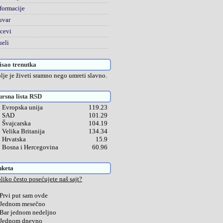
formacije
uvar
cevi
eli
sao trenutka
lje je živeti sramno nego umreti slavno.
rsna lista RSD
Evropska unija
119.23
SAD
101.29
Švajcarska
104.19
Velika Britanija
134.34
Hrvatska
15.9
Bosna i Hercegovina
60.96
nketa
liko često posećujete naš sajt?
Prvi put sam ovde
Jednom mesečno
Bar jednom nedeljno
Jednom dnevno