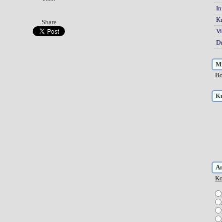
In
K
Share
Vi
Du
Mi
Bo
Ku
A
Ko