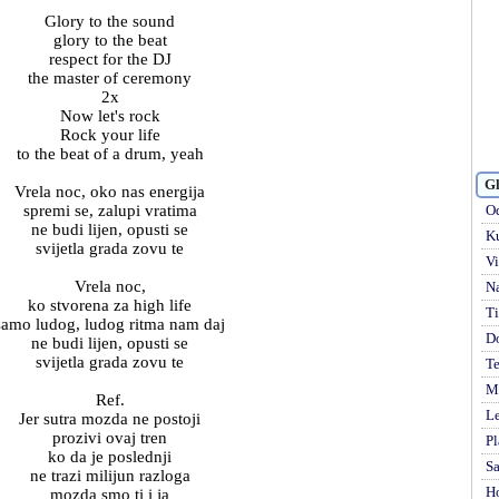
Glory to the sound
glory to the beat
respect for the DJ
the master of ceremony
2x
Now let's rock
Rock your life
to the beat of a drum, yeah
Gl
Vrela noc, oko nas energija
spremi se, zalupi vratima
Od
ne budi lijen, opusti se
Ku
svijetla grada zovu te
Vi
Vrela noc,
Na
ko stvorena za high life
Ti
samo ludog, ludog ritma nam daj
D
ne budi lijen, opusti se
svijetla grada zovu te
Te
Mi
Ref.
Le
Jer sutra mozda ne postoji
prozivi ovaj tren
Pl
ko da je poslednji
S
ne trazi milijun razloga
H
mozda smo ti i ja