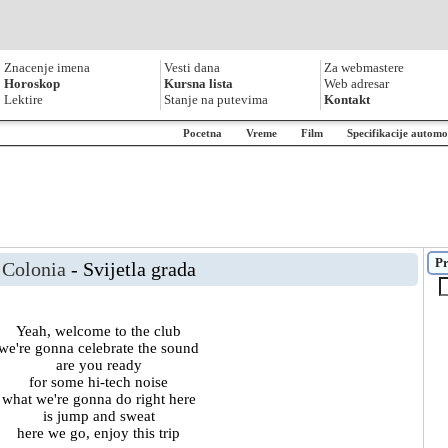
Znacenje imena
Vesti dana
Za webmastere
Horoskop
Kursna lista
Web adresar
Lektire
Stanje na putevima
Kontakt
Pocetna
Vreme
Film
Specifikacije automo
Pr
Colonia
- Svijetla grada
Yeah, welcome to the club
we're gonna celebrate the sound
are you ready
for some hi-tech noise
what we're gonna do right here
is jump and sweat
here we go, enjoy this trip