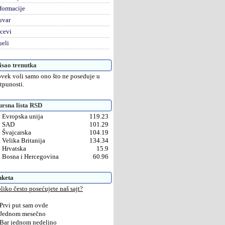
formacije
uvar
cevi
eli
sao trenutka
vek voli samo ono što ne poseduje u
tpunosti.
rsna lista RSD
Evropska unija
119.23
SAD
101.29
Švajcarska
104.19
Velika Britanija
134.34
Hrvatska
15.9
Bosna i Hercegovina
60.96
nketa
liko često posećujete naš sajt?
Prvi put sam ovde
Jednom mesečno
Bar jednom nedeljno