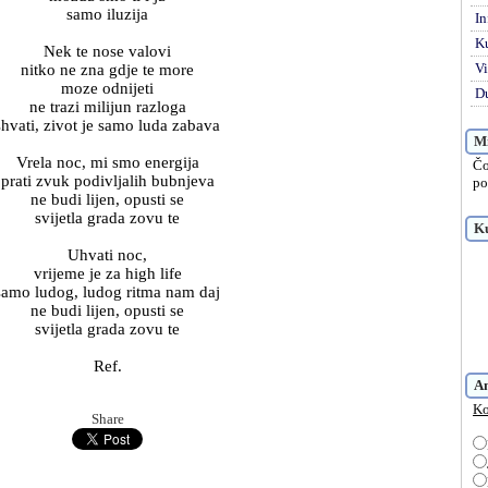
samo iluzija
In
K
Nek te nose valovi
Vi
nitko ne zna gdje te more
moze odnijeti
Du
ne trazi milijun razloga
shvati, zivot je samo luda zabava
Mi
Vrela noc, mi smo energija
Čo
prati zvuk podivljalih bubnjeva
po
ne budi lijen, opusti se
svijetla grada zovu te
Ku
Uhvati noc,
vrijeme je za high life
samo ludog, ludog ritma nam daj
ne budi lijen, opusti se
svijetla grada zovu te
Ref.
A
Ko
Share