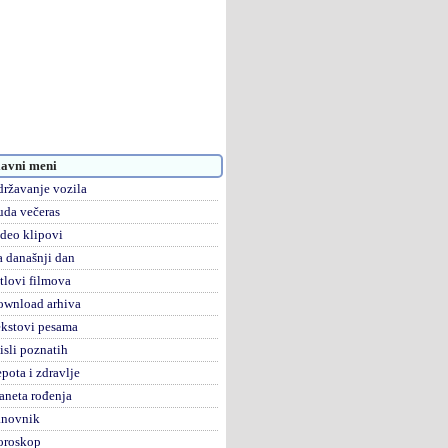
avni meni
ržavanje vozila
da večeras
deo klipovi
 današnji dan
tlovi filmova
ownload arhiva
kstovi pesama
sli poznatih
pota i zdravlje
aneta rođenja
anovnik
oroskop