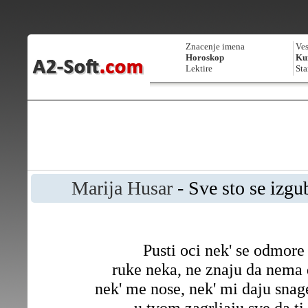
Znacenje imena
Ves
Horoskop
Kur
Lektire
Sta
Marija Husar
- Sve sto se izgu
Pusti oci nek' se odmore
ruke neka, ne znaju da nema 
nek' me nose, nek' mi daju snag
u tvom zagrljaju sve da ti