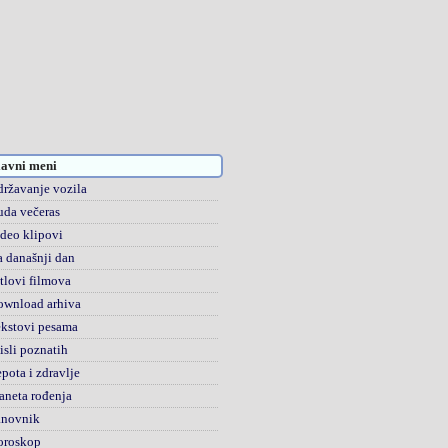
avni meni
ržavanje vozila
da večeras
deo klipovi
 današnji dan
tlovi filmova
ownload arhiva
kstovi pesama
sli poznatih
pota i zdravlje
aneta rođenja
anovnik
oroskop