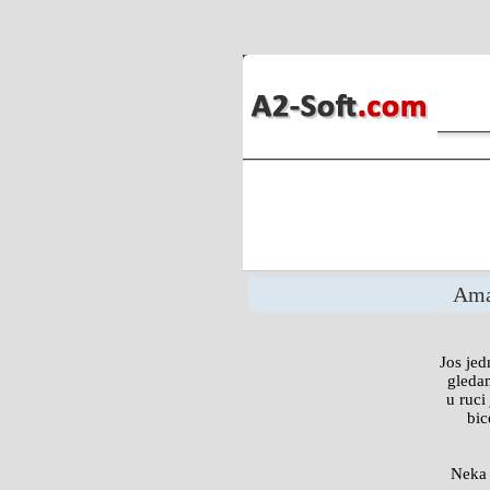
Ama
Jos jed
gledam
u ruci
bic
Neka 