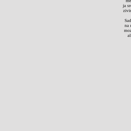
me
ja s
zivi
Sad
na 
moz
al