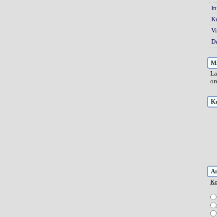
In
K
Vi
Du
Mi
La
or
Ku
A
Ko