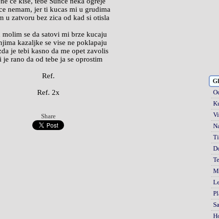
ne ce kise, tebe Sunce neka ogreje
rce nemam, jer ti kucas mi u grudima
m u zatvoru bez zica od kad si otisla
 molim se da satovi mi brze kucaju
njima kazaljke se vise ne poklapaju
da je tebi kasno da me opet zavolis
i je rano da od tebe ja se oprostim
Ref.
Gl
Ref. 2x
Od
Ku
Vi
Share
Na
Ti
D
Te
Mi
Le
Pl
S
H