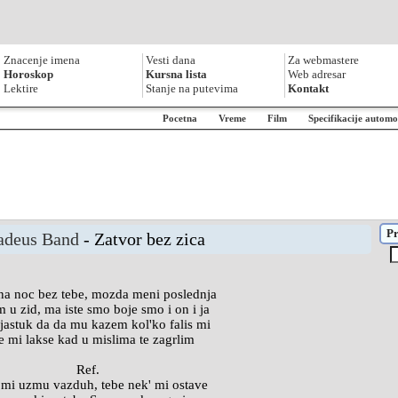
Znacenje imena
Vesti dana
Za webmastere
Horoskop
Kursna lista
Web adresar
Lektire
Stanje na putevima
Kontakt
Pocetna
Vreme
Film
Specifikacije automo
Pr
deus Band
- Zatvor bez zica
na noc bez tebe, mozda meni poslednja
 u zid, ma iste smo boje smo i on i ja
 jastuk da da mu kazem kol'ko falis mi
e mi lakse kad u mislima te zagrlim
Ref.
mi uzmu vazduh, tebe nek' mi ostave