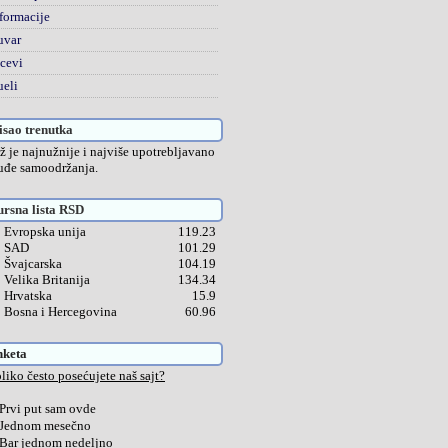
formacije
uvar
cevi
eli
sao trenutka
ž je najnužnije i najviše upotrebljavano
uđe samoodržanja.
rsna lista RSD
Evropska unija
119.23
SAD
101.29
Švajcarska
104.19
Velika Britanija
134.34
Hrvatska
15.9
Bosna i Hercegovina
60.96
nketa
liko često posećujete naš sajt?
Prvi put sam ovde
Jednom mesečno
Bar jednom nedeljno