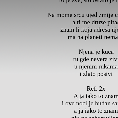
Na mome srcu ujed zmije c
a ti me druze pita
znam li koja adresa nj
ma na planeti nema
Njena je kuca
tu gde nevera ziv
u njenim rukama
i zlato posivi
Ref. 2x
A ja iako to zna
i ove noci je budan s
a ja iako to znam
nju ne zaboravlja