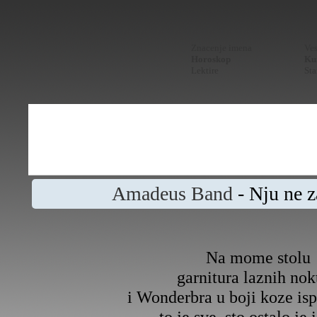
Znacenje imena
Ves
Horoskop
Kur
Lektire
Sta
Amadeus Band
- Nju ne 
Na mome stolu
garnitura laznih nok
i Wonderbra u boji koze is
to je sve, sto ostalo je 