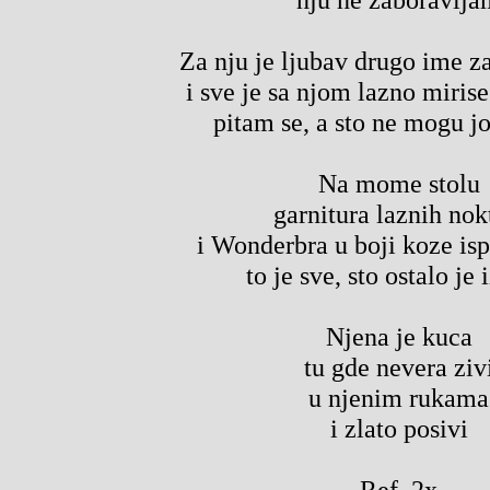
Za nju je ljubav drugo ime z
i sve je sa njom lazno mirise
pitam se, a sto ne mogu jo
Na mome stolu
garnitura laznih nok
i Wonderbra u boji koze is
to je sve, sto ostalo je 
Njena je kuca
tu gde nevera ziv
u njenim rukama
i zlato posivi
Ref. 2x