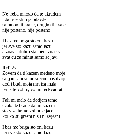
Ne treba mnogo da te ukradem
i da te vodim ja odavde
sa mnom ti brane, drugim ti hvale
nije posteno, nije posteno
I bas me briga sto oni kazu
jer sve sto kazu samo lazu
a znas ti dobro sta meni znacis
zvat cu za minut samo se javi
Ref. 2x
Zovem da ti kazem medeno moje
sanjao sam sinoc srecne nas dvoje
dodji budi moja mrvica mala
jer ja te volim, volim na kvadrat
Fali mi malo da dodjem tamo
dzaba te brane da im kazem
sto vise brane volim te jace
kol'ko su gresni nisu ni svjesni
I bas me briga sto oni kazu
jer sve sto kazu samo lazu