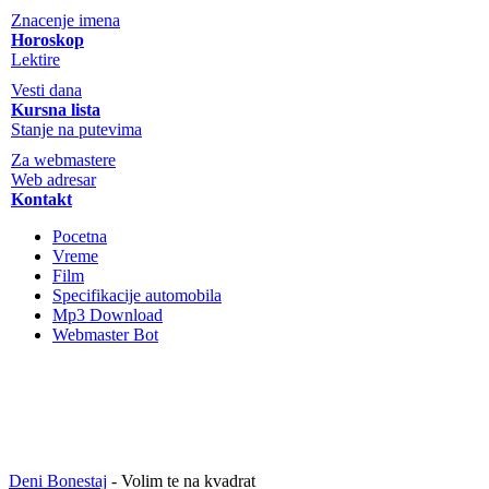
Znacenje imena
Horoskop
Lektire
Vesti dana
Kursna lista
Stanje na putevima
Za webmastere
Web adresar
Kontakt
Pocetna
Vreme
Film
Specifikacije automobila
Mp3 Download
Webmaster Bot
Deni Bonestaj
- Volim te na kvadrat