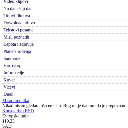
Video klipovi
Na današnji dan
Titlovi filmova
Download arhiva
Tekstovi pesama
Misli poznatih
Lepota i zdravlje
Planeta rođenja
Sanovnik
Horoskop
Informacije
Kuvar
Vicevi
Dueli
Misao trenutka
Nikad nisam gledao lošu emisiju. Bog mi je dao um da je prepoznam i
Kursna lista RSD
Evropska unija
119.23
SAD