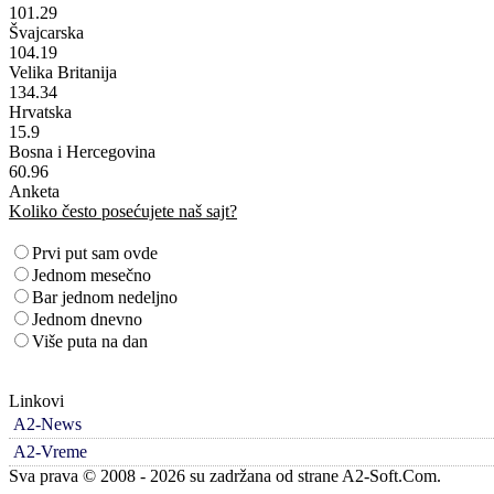
101.29
Švajcarska
104.19
Velika Britanija
134.34
Hrvatska
15.9
Bosna i Hercegovina
60.96
Anketa
Koliko često posećujete naš sajt?
Prvi put sam ovde
Jednom mesečno
Bar jednom nedeljno
Jednom dnevno
Više puta na dan
Linkovi
A2-News
A2-Vreme
Sva prava © 2008 - 2026 su zadržana od strane A2-Soft.Com.