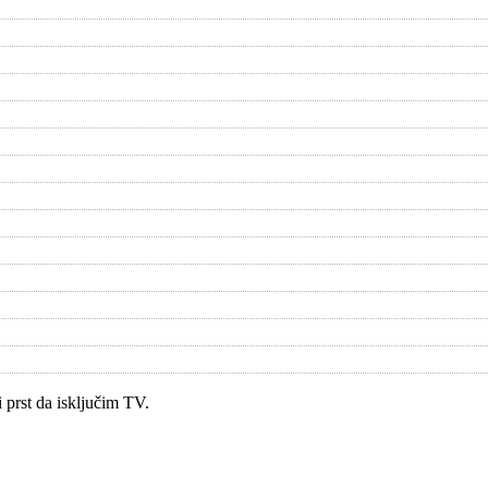
 prst da isključim TV.