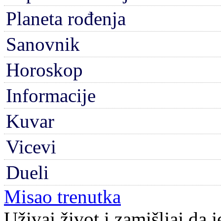
Planeta rođenja
Sanovnik
Horoskop
Informacije
Kuvar
Vicevi
Dueli
Misao trenutka
Uživaj život i zamišljaj da 