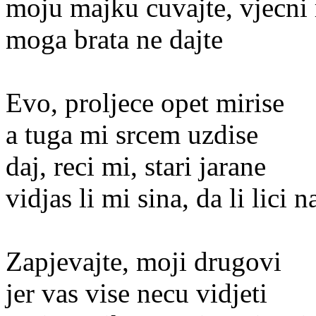
moju majku cuvajte, vjecni 
moga brata ne dajte
Evo, proljece opet mirise
a tuga mi srcem uzdise
daj, reci mi, stari jarane
vidjas li mi sina, da li lici 
Zapjevajte, moji drugovi
jer vas vise necu vidjeti