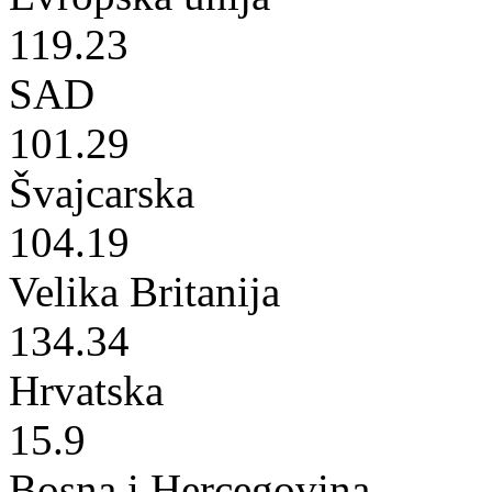
119.23
SAD
101.29
Švajcarska
104.19
Velika Britanija
134.34
Hrvatska
15.9
Bosna i Hercegovina