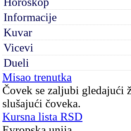
Horoskop
Informacije
Kuvar
Vicevi
Dueli
Misao trenutka
Čovek se zaljubi gledajući ž
slušajući čoveka.
Kursna lista RSD
Evropska unija