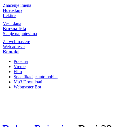
Znacenje imena
Horoskop
Lektire
Vesti dana
Kursna lista
Stanje na putevima
Za webmastere
Web adresar
Kontakt
Pocetna
Vreme
Film
Specifikacije automobila
Mp3 Download
Webmaster Bot