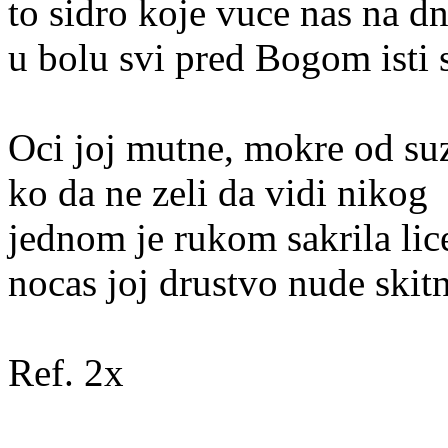
to sidro koje vuce nas na d
u bolu svi pred Bogom isti
Oci joj mutne, mokre od su
ko da ne zeli da vidi nikog
jednom je rukom sakrila lic
nocas joj drustvo nude skit
Ref. 2x