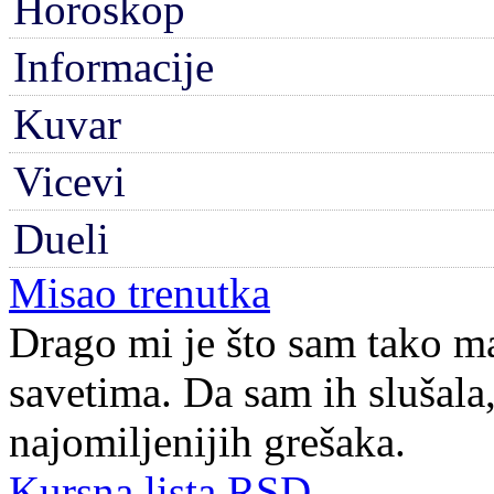
Horoskop
Informacije
Kuvar
Vicevi
Dueli
Misao trenutka
Drago mi je što sam tako m
savetima. Da sam ih slušala,
najomiljenijih grešaka.
Kursna lista RSD