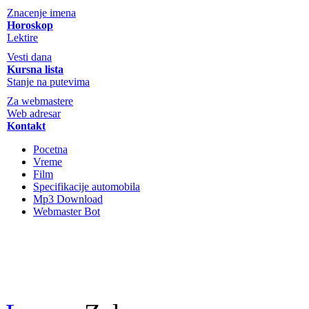
Znacenje imena
Horoskop
Lektire
Vesti dana
Kursna lista
Stanje na putevima
Za webmastere
Web adresar
Kontakt
Pocetna
Vreme
Film
Specifikacije automobila
Mp3 Download
Webmaster Bot