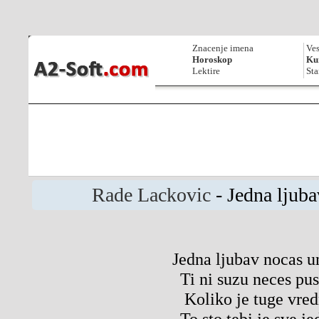
Znacenje imena
Ves
Horoskop
Kur
Lektire
Sta
Rade Lackovic
- Jedna ljuba
Jedna ljubav nocas u
Ti ni suzu neces pus
Koliko je tuge vre
To sto tebi je sve j