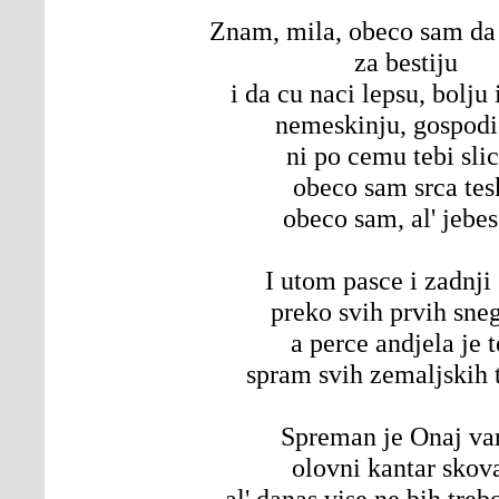
Znam, mila, obeco sam da
za bestiju
i da cu naci lepsu, bolju 
nemeskinju, gospod
ni po cemu tebi sli
obeco sam srca tes
obeco sam, al' jebes
I utom pasce i zadnji
preko svih prvih sne
a perce andjela je 
spram svih zemaljskih 
Spreman je Onaj var
olovni kantar skova
al' danas vise ne bih treb