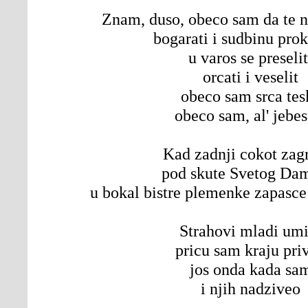
Znam, duso, obeco sam da te n
bogarati i sudbinu prok
u varos se preselit
orcati i veselit
obeco sam srca tes
obeco sam, al' jebes
Kad zadnji cokot za
pod skute Svetog Da
u bokal bistre plemenke zapasce
Strahovi mladi umi
pricu sam kraju pri
jos onda kada sa
i njih nadziveo