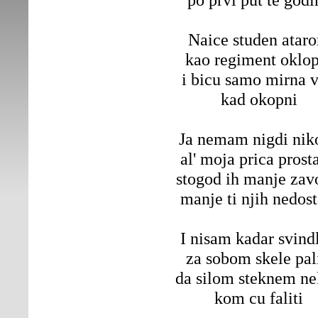
Naice studen atar
kao regiment oklop
i bicu samo mirna v
kad okopni
Ja nemam nigdi nik
al' moja prica prosta
stogod ih manje zav
manje ti njih nedost
I nisam kadar svindl
za sobom skele pali
da silom steknem n
kom cu faliti