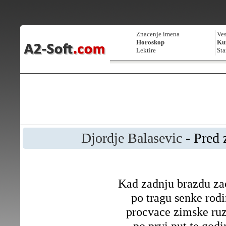
Znacenje imena
Ves
Horoskop
Kur
Lektire
Sta
Djordje Balasevic
- Pred 
Kad zadnju brazdu z
po tragu senke rod
procvace zimske ruz
po prvi put te godi