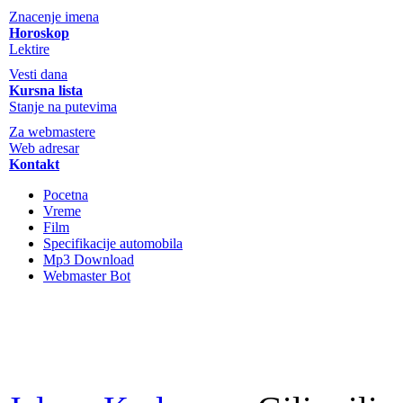
Znacenje imena
Horoskop
Lektire
Vesti dana
Kursna lista
Stanje na putevima
Za webmastere
Web adresar
Kontakt
Pocetna
Vreme
Film
Specifikacije automobila
Mp3 Download
Webmaster Bot