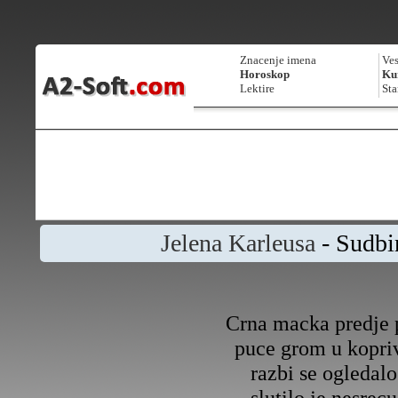
Znacenje imena
Ves
Horoskop
Kur
Lektire
Sta
Jelena Karleusa
- Sudbi
Crna macka predje 
puce grom u kopri
razbi se ogledalo
slutilo je nesrecu