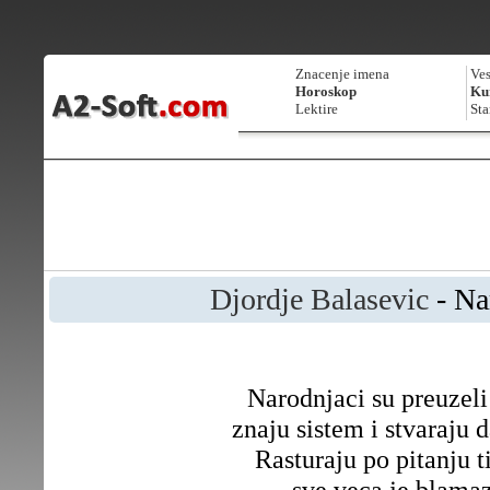
Znacenje imena
Ves
Horoskop
Kur
Lektire
Sta
Djordje Balasevic
- Na
Narodnjaci su preuzeli 
znaju sistem i stvaraju 
Rasturaju po pitanju t
sve veca je blama