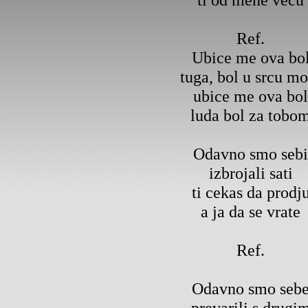
Ref.
Ubice me ova bo
tuga, bol u srcu m
ubice me ova bol
luda bol za tobo
Odavno smo sebi
izbrojali sati
ti cekas da prodj
a ja da se vrate
Ref.
Odavno smo seb
prevarili s drugi