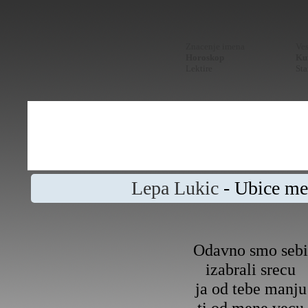
Znacenje imena
Ves
Horoskop
Kur
Lektire
Sta
Lepa Lukic
- Ubice me
Odavno smo sebi
izabrali srecu
ja od tebe manju
ti od mene vecu