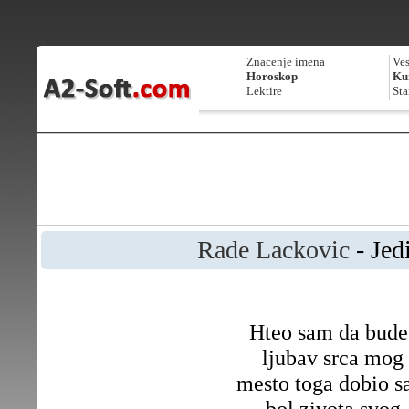
Znacenje imena
Ves
Horoskop
Kur
Lektire
Sta
Rade Lackovic
- Jedi
Hteo sam da bude
ljubav srca mog
mesto toga dobio 
bol zivota svog