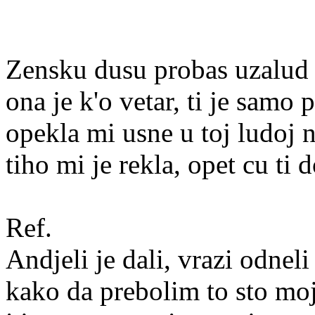
Zensku dusu probas uzalud 
ona je k'o vetar, ti je samo p
opekla mi usne u toj ludoj 
tiho mi je rekla, opet cu ti d
Ref.
Andjeli je dali, vrazi odneli
kako da prebolim to sto moj