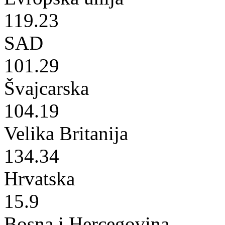
119.23
SAD
101.29
Švajcarska
104.19
Velika Britanija
134.34
Hrvatska
15.9
Bosna i Hercegovina