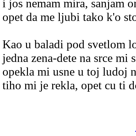
i jos nemam mira, sanjam o
opet da me ljubi tako k'o st
Kao u baladi pod svetlom l
jedna zena-dete na srce mi s
opekla mi usne u toj ludoj 
tiho mi je rekla, opet cu ti d