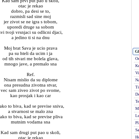
Kad sam prvi put pao u skoli,
otac je rekao
dobro, pa desi se to,
razmisli sad sine moj
jer zivot se ne igra s tobom,
uporedi druge sa sobom
svi tvoji vrsnjaci su odlicni djaci,
a jedino ti si na dnu
Moj brat Sava je ucio prava
Gl
pa su hteli da ucim i ja
od tih stvari me bolela glava,
Od
mnogo jave, a premalo sna
Ku
Vi
Ref.
Nisam mislio da su diplome
Na
ona presudna zivotna stvar,
Ti
vec sam ziveo zivot po svome,
D
kao prosjak i kao car
Te
ako to biva, kad se previse sniva,
Mi
a stvarnost se malo zna
Le
tako to biva, kad se previse pliva
mutnim vodama sna
Pl
S
Kad sam drugi put pao u skoli,
H
otac je rekao