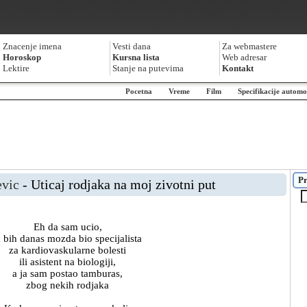
Znacenje imena
Vesti dana
Za webmastere
Horoskop
Kursna lista
Web adresar
Lektire
Stanje na putevima
Kontakt
Pocetna
Vreme
Film
Specifikacije automo
Pr
evic
- Uticaj rodjaka na moj zivotni put
Eh da sam ucio,
a bih danas mozda bio specijalista
za kardiovaskularne bolesti
ili asistent na biologiji,
a ja sam postao tamburas,
zbog nekih rodjaka