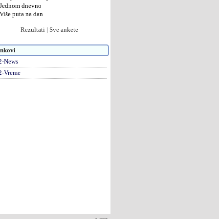
Jednom dnevno
Više puta na dan
Rezultati
|
Sve ankete
nkovi
2-News
2-Vreme