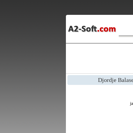
Djordje Balas
j