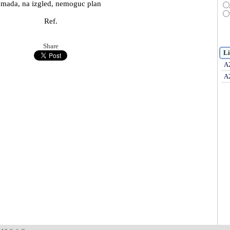
mada, na izgled, nemoguc plan
Ref.
Share
Li
A
A