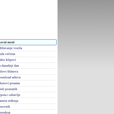
avni meni
ržavanje vozila
da večeras
deo klipovi
 današnji dan
tlovi filmova
ownload arhiva
kstovi pesama
sli poznatih
pota i zdravlje
aneta rođenja
anovnik
oroskop