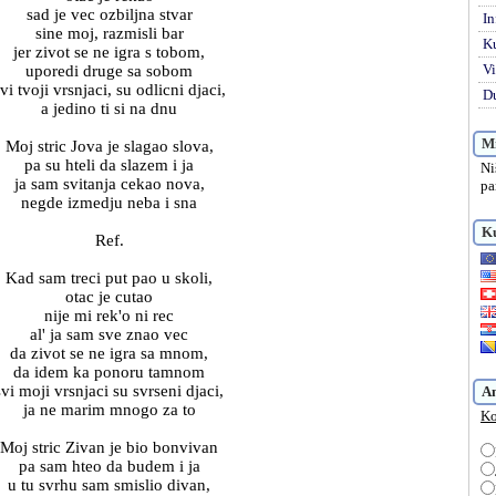
sad je vec ozbiljna stvar
In
sine moj, razmisli bar
K
jer zivot se ne igra s tobom,
Vi
uporedi druge sa sobom
vi tvoji vrsnjaci, su odlicni djaci,
Du
a jedino ti si na dnu
Mi
Moj stric Jova je slagao slova,
pa su hteli da slazem i ja
Ni
ja sam svitanja cekao nova,
pa
negde izmedju neba i sna
Ku
Ref.
Kad sam treci put pao u skoli,
otac je cutao
nije mi rek'o ni rec
al' ja sam sve znao vec
da zivot se ne igra sa mnom,
da idem ka ponoru tamnom
svi moji vrsnjaci su svrseni djaci,
A
ja ne marim mnogo za to
Ko
Moj stric Zivan je bio bonvivan
pa sam hteo da budem i ja
u tu svrhu sam smislio divan,