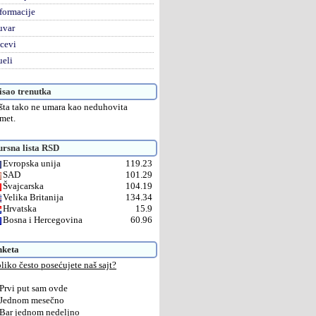
formacije
uvar
cevi
eli
sao trenutka
šta tako ne umara kao neduhovita
met.
rsna lista RSD
Evropska unija
119.23
SAD
101.29
Švajcarska
104.19
Velika Britanija
134.34
Hrvatska
15.9
Bosna i Hercegovina
60.96
nketa
liko često posećujete naš sajt?
Prvi put sam ovde
Jednom mesečno
Bar jednom nedeljno