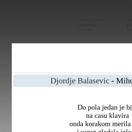
Znacenje imena
Ves
Horoskop
Kur
Lektire
Sta
Djordje Balasevic
- Miho
Do pola jedan je bi
na casu klavira
onda korakom merila
i usput gledala izl