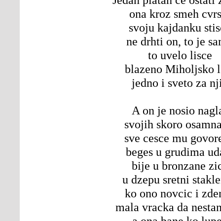
ona kroz smeh cvrs
svoju kajdanku sti
ne drhti on, to je s
to uvelo lisce
blazeno Miholjsko l
jedno i sveto za nj
A on je nosio nagl
svojih skoro osamna
sve cesce mu govore
beges u grudima ud
bije u bronzane zi
u dzepu sretni stakl
ko ono novcic i zde
mala vracka da nestan
a ona bane ko lup