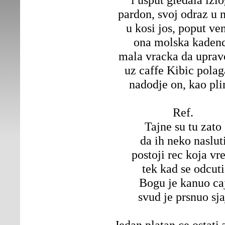
pardon, svoj odraz u 
u kosi jos, poput ve
ona molska kaden
mala vracka da uprav
uz caffe Kibic pola
nadodje on, kao pl
Ref.
Tajne su tu zato
da ih neko naslut
postoji rec koja vr
tek kad se odcuti
Bogu je kanuo ca
svud je prsnuo sja
Jedan platan ce ostati 