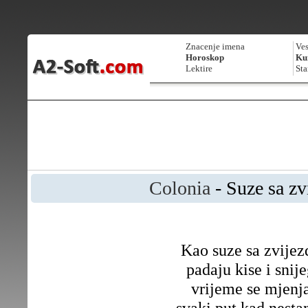
Znacenje imena
Ves
Horoskop
Kur
Lektire
Sta
Colonia
- Suze sa zv
Kao suze sa zvijez
padaju kise i snij
vrijeme se mjenj
svaki put kad nesta