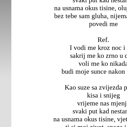
na usnama okus tisine, ol
bez tebe sam gluha, nijema
povedi me
Ref.
I vodi me kroz noc i
sakrij me ko zrno u 
voli me ko nikad
budi moje sunce nakon
Kao suze sa zvijezda 
kisa i snijeg
vrijeme nas mjenj
svaki put kad nesta
na usnama okus tisine, vje
ti si moj zivot, snaga 