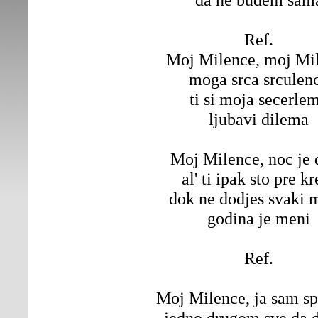
Ref.
Moj Milence, moj Mi
moga srca srculen
ti si moja secerle
ljubavi dilema
Moj Milence, noc je 
al' ti ipak sto pre kr
dok ne dodjes svaki 
godina je meni
Ref.
Moj Milence, ja sam s
jedno drugom sve da 