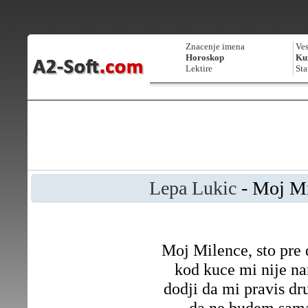
Znacenje imena
Ves
Horoskop
Kur
Lektire
Sta
Lepa Lukic
- Moj Mi
Moj Milence, sto pre 
kod kuce mi nije na
dodji da mi pravis dr
da ne budem sam