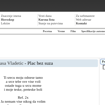
Znacenje imena
Vesti dana
Za webmastere
Horoskop
Kursna lista
Web adresar
Lektire
Stanje na putevima
Kontakt
Pocetna
Vreme
Film
Specifikacije automo
Pr
asa Vladetic
- Plac bez suza
Ti srecu moju odnese tamo
a srce tebe sve vise voli
ostade tuga u srcu mome
i moje teske, preteske boli
Ref. 2x
Ja nemam vise nikog da volim