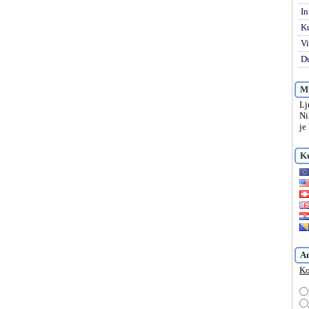
In
K
Vi
Du
Mi
Lj
Ni
je
Ku
A
Ko