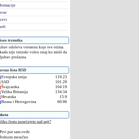
formacije
uvar
cevi
eli
sao trenutka
ubav odoleva vremenu koje sve otima.
kada nije istinski voleo onaj ko misli da
 ljubav prolazna.
rsna lista RSD
Evropska unija
119.23
SAD
101.29
Švajcarska
104.19
Velika Britanija
134.34
Hrvatska
15.9
Bosna i Hercegovina
60.96
nketa
liko često posećujete naš sajt?
Prvi put sam ovde
Jednom mesečno