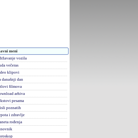
avni meni
ržavanje vozila
da večeras
deo klipovi
 današnji dan
tlovi filmova
ownload arhiva
kstovi pesama
sli poznatih
pota i zdravlje
aneta rođenja
anovnik
oroskop