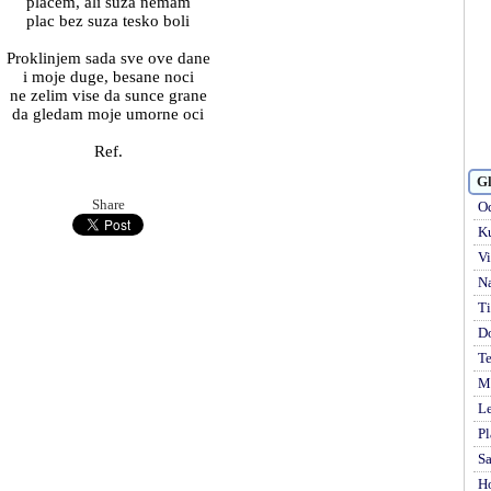
placem, ali suza nemam
plac bez suza tesko boli
Proklinjem sada sve ove dane
i moje duge, besane noci
ne zelim vise da sunce grane
da gledam moje umorne oci
Ref.
Gl
Share
Od
Ku
Vi
Na
Ti
D
Te
Mi
Le
Pl
S
H