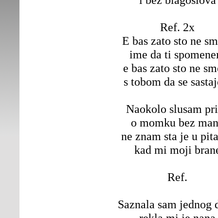
Ref. 2x
E bas zato sto ne s
ime da ti spomen
e bas zato sto ne s
s tobom da se sasta
Naokolo slusam pr
o momku bez ma
ne znam sta je u pit
kad mi moji bran
Ref.
Saznala sam jednog 
rekla mi je nana