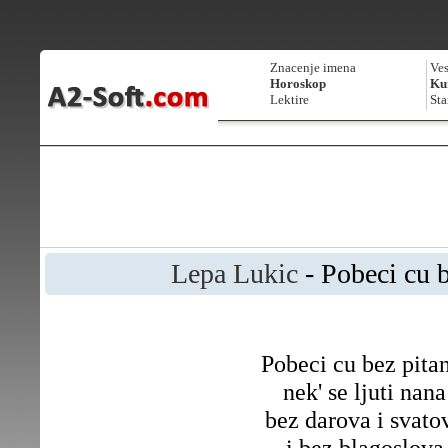
Znacenje imena
Ves
Horoskop
Kur
Lektire
Sta
Lepa Lukic
- Pobeci cu b
Pobeci cu bez pita
nek' se ljuti nana
bez darova i svato
i bez blagoslova