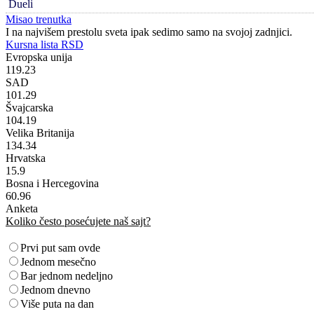
Dueli
Misao trenutka
I na najvišem prestolu sveta ipak sedimo samo na svojoj zadnjici.
Kursna lista RSD
Evropska unija
119.23
SAD
101.29
Švajcarska
104.19
Velika Britanija
134.34
Hrvatska
15.9
Bosna i Hercegovina
60.96
Anketa
Koliko često posećujete naš sajt?
Prvi put sam ovde
Jednom mesečno
Bar jednom nedeljno
Jednom dnevno
Više puta na dan