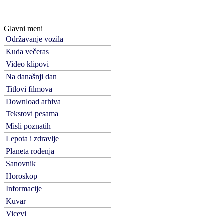
Glavni meni
Održavanje vozila
Kuda večeras
Video klipovi
Na današnji dan
Titlovi filmova
Download arhiva
Tekstovi pesama
Misli poznatih
Lepota i zdravlje
Planeta rođenja
Sanovnik
Horoskop
Informacije
Kuvar
Vicevi