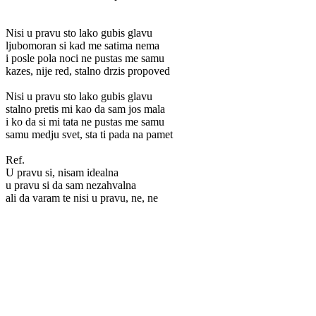
Nisi u pravu sto lako gubis glavu
ljubomoran si kad me satima nema
i posle pola noci ne pustas me samu
kazes, nije red, stalno drzis propoved
Nisi u pravu sto lako gubis glavu
stalno pretis mi kao da sam jos mala
i ko da si mi tata ne pustas me samu
samu medju svet, sta ti pada na pamet
Ref.
U pravu si, nisam idealna
u pravu si da sam nezahvalna
ali da varam te nisi u pravu, ne, ne