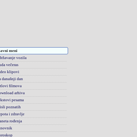
avni meni
ržavanje vozila
da večeras
deo klipovi
 današnji dan
tlovi filmova
ownload arhiva
kstovi pesama
sli poznatih
pota i zdravlje
aneta rođenja
anovnik
oroskop