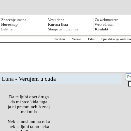
Znacenje imena
Vesti dana
Za webmastere
Horoskop
Kursna lista
Web adresar
Lektire
Stanje na putevima
Kontakt
Pocetna
Vreme
Film
Specifikacije automo
Pr
Luna
- Verujem u cuda
Da te ljubi opet druga
da mi srce kida tuga
ja ni prstom nebih znaj
maknula
Nek te nosi mutna reka
nek te ljubi tamo neka