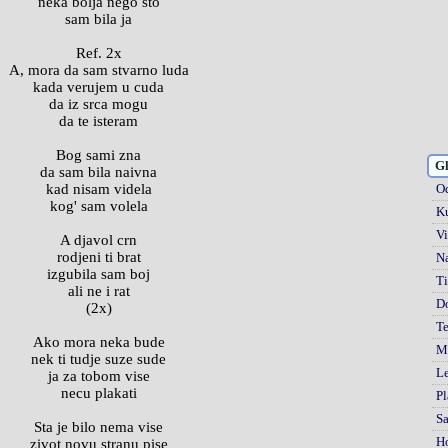
neka bolja nego sto
sam bila ja
Ref. 2x
A, mora da sam stvarno luda
kada verujem u cuda
da iz srca mogu
da te isteram
Bog sami zna
Gl
da sam bila naivna
kad nisam videla
Od
kog' sam volela
Ku
Vi
A djavol crn
rodjeni ti brat
Na
izgubila sam boj
Ti
ali ne i rat
D
(2x)
Te
Ako mora neka bude
Mi
nek ti tudje suze sude
Le
ja za tobom vise
necu plakati
Pl
S
Sta je bilo nema vise
H
zivot novu stranu pise