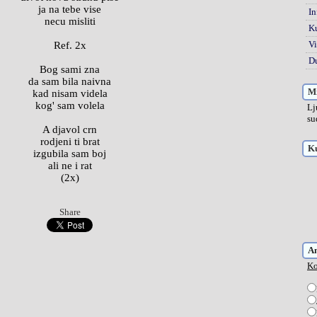
ja na tebe vise
In
necu misliti
K
Vi
Ref. 2x
Du
Bog sami zna
da sam bila naivna
Mi
kad nisam videla
kog' sam volela
Lj
su
A djavol crn
rodjeni ti brat
Ku
izgubila sam boj
ali ne i rat
(2x)
Share
A
Ko