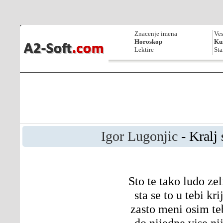
Znacenje imena
Ves
Horoskop
Kur
Lektire
Sta
Igor Lugonjic
- Kralj
Sto te tako ludo ze
sta se to u tebi kri
zasto meni osim te
do nijedne vise ni