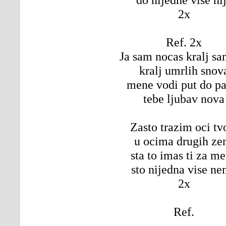
2x
Ref. 2x
Ja sam nocas kralj s
kralj umrlih snov
mene vodi put do pa
tebe ljubav nova
Zasto trazim oci tv
u ocima drugih ze
sta to imas ti za m
sto nijedna vise n
2x
Ref.