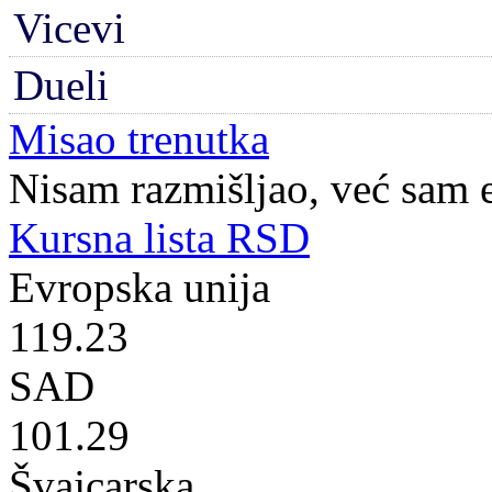
Vicevi
Dueli
Misao trenutka
Nisam razmišljao, već sam 
Kursna lista RSD
Evropska unija
119.23
SAD
101.29
Švajcarska