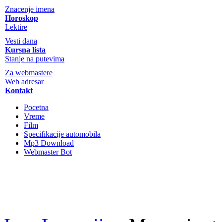
Znacenje imena
Horoskop
Lektire
Vesti dana
Kursna lista
Stanje na putevima
Za webmastere
Web adresar
Kontakt
Pocetna
Vreme
Film
Specifikacije automobila
Mp3 Download
Webmaster Bot