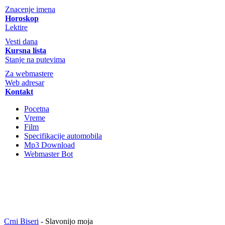
Znacenje imena
Horoskop
Lektire
Vesti dana
Kursna lista
Stanje na putevima
Za webmastere
Web adresar
Kontakt
Pocetna
Vreme
Film
Specifikacije automobila
Mp3 Download
Webmaster Bot
Crni Biseri
- Slavonijo moja