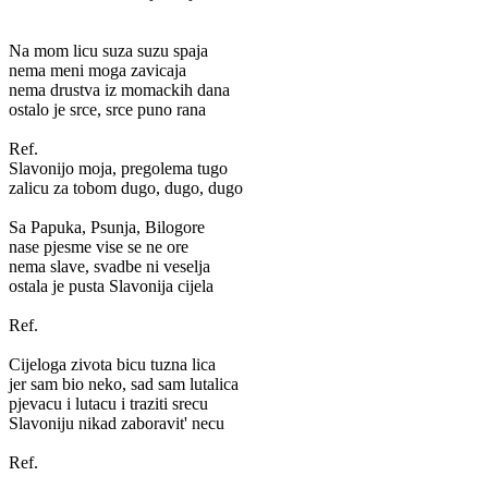
Na mom licu suza suzu spaja
nema meni moga zavicaja
nema drustva iz momackih dana
ostalo je srce, srce puno rana
Ref.
Slavonijo moja, pregolema tugo
zalicu za tobom dugo, dugo, dugo
Sa Papuka, Psunja, Bilogore
nase pjesme vise se ne ore
nema slave, svadbe ni veselja
ostala je pusta Slavonija cijela
Ref.
Cijeloga zivota bicu tuzna lica
jer sam bio neko, sad sam lutalica
pjevacu i lutacu i traziti srecu
Slavoniju nikad zaboravit' necu
Ref.