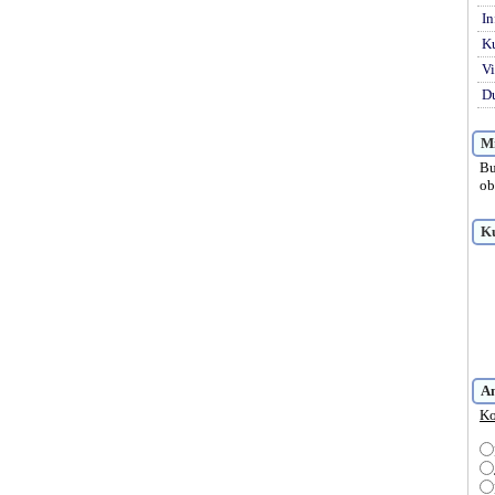
In
K
Vi
Du
Mi
Bu
ob
Ku
A
Ko