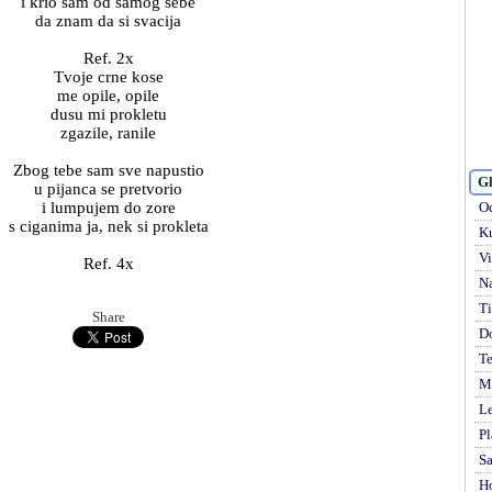
i krio sam od samog sebe
da znam da si svacija
Ref. 2x
Tvoje crne kose
me opile, opile
dusu mi prokletu
zgazile, ranile
Zbog tebe sam sve napustio
Gl
u pijanca se pretvorio
i lumpujem do zore
Od
s ciganima ja, nek si prokleta
Ku
Vi
Ref. 4x
Na
Ti
Share
D
Te
Mi
Le
Pl
S
H