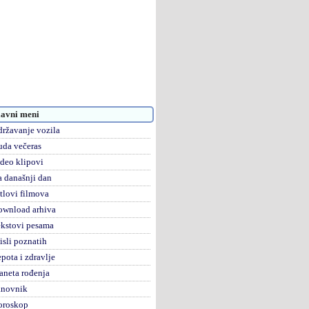
avni meni
ržavanje vozila
da večeras
deo klipovi
 današnji dan
tlovi filmova
ownload arhiva
kstovi pesama
sli poznatih
pota i zdravlje
aneta rođenja
anovnik
oroskop