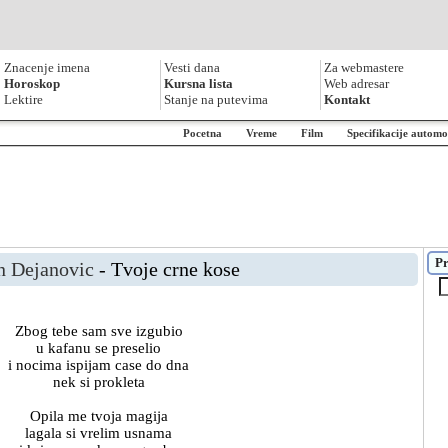
Znacenje imena
Vesti dana
Za webmastere
Horoskop
Kursna lista
Web adresar
Lektire
Stanje na putevima
Kontakt
Pocetna
Vreme
Film
Specifikacije automo
Pr
n Dejanovic
- Tvoje crne kose
Zbog tebe sam sve izgubio
u kafanu se preselio
i nocima ispijam case do dna
nek si prokleta
Opila me tvoja magija
lagala si vrelim usnama