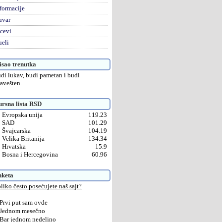
formacije
uvar
cevi
eli
sao trenutka
di lukav, budi pametan i budi
avešten.
rsna lista RSD
Evropska unija
119.23
SAD
101.29
Švajcarska
104.19
Velika Britanija
134.34
Hrvatska
15.9
Bosna i Hercegovina
60.96
nketa
liko često posećujete naš sajt?
Prvi put sam ovde
Jednom mesečno
Bar jednom nedeljno