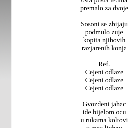
premalo za dvoj
Sosoni se zbijaju
podmulo zuje
kopita njihovih
razjarenih konja
Ref.
Cejeni odlaze
Cejeni odlaze
Cejeni odlaze
Gvozdeni jahac
ide bijelom ocu
u rukama koltovi
u srcu ljubav