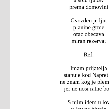
prema domovini
Gvozden je ljut
planine grme
otac obecava
miran rezervat
Ref.
Imam prijatelja
stanuje kod Napret
ne znam kog je ple
jer ne nosi ratne bo
S njim idem u lo
u lov na bivole