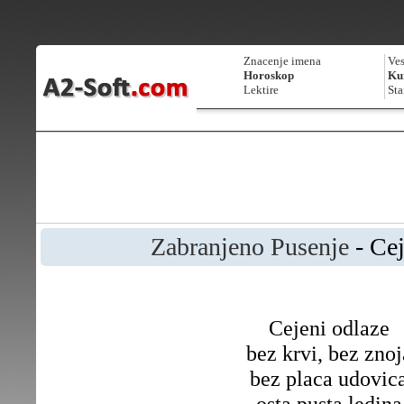
Znacenje imena
Ves
Horoskop
Kur
Lektire
Sta
Zabranjeno Pusenje
- Cej
Cejeni odlaze
bez krvi, bez znoj
bez placa udovic
osta pusta ledina