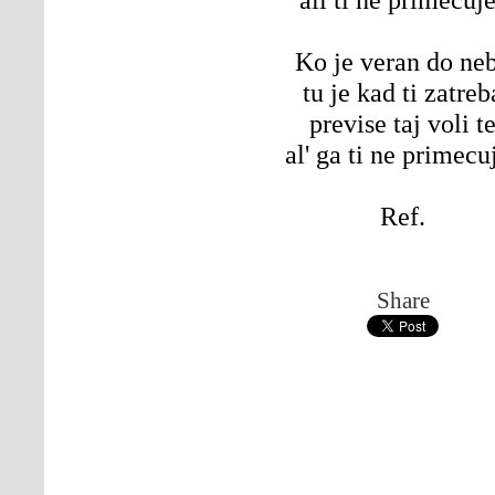
Ko je veran do ne
tu je kad ti zatreb
previse taj voli t
al' ga ti ne primecu
Ref.
Share