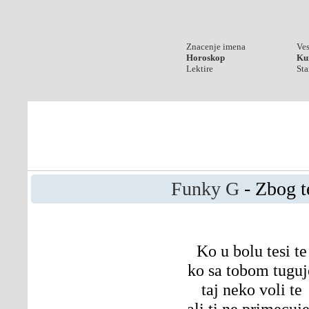
Znacenje imena
Ves
Horoskop
Kur
Lektire
Sta
Funky G
- Zbog t
Ko u bolu tesi te
ko sa tobom tuguj
taj neko voli te
ali ti ne primecuj