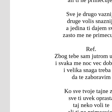
Sve je drugo vazni
druge volis snazni
a jedina ti dajem s
zasto me ne primecu
Ref.
Zbog tebe sam jutrom 
i svaka me noc vec dob
i velika snaga treba
da te zaboravim
Ko sve tvoje tajne 
sve ti uvek oprast
taj neko voli te
ali ti ne primecuj