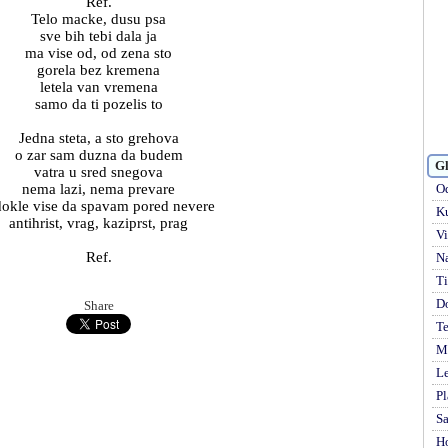
Ref.
Telo macke, dusu psa
sve bih tebi dala ja
ma vise od, od zena sto
gorela bez kremena
letela van vremena
samo da ti pozelis to
Jedna steta, a sto grehova
o zar sam duzna da budem
Gl
vatra u sred snegova
nema lazi, nema prevare
Od
dokle vise da spavam pored nevere
Ku
antihrist, vrag, kaziprst, prag
Vi
Ref.
Na
Ti
D
Share
Te
Mi
Le
Pl
S
H