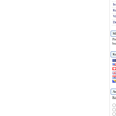
In
K
Vi
Du
Mi
Pr
bu
Ku
A
Ko