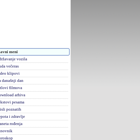
avni meni
ržavanje vozila
da večeras
deo klipovi
 današnji dan
tlovi filmova
ownload arhiva
kstovi pesama
sli poznatih
pota i zdravlje
aneta rođenja
anovnik
oroskop