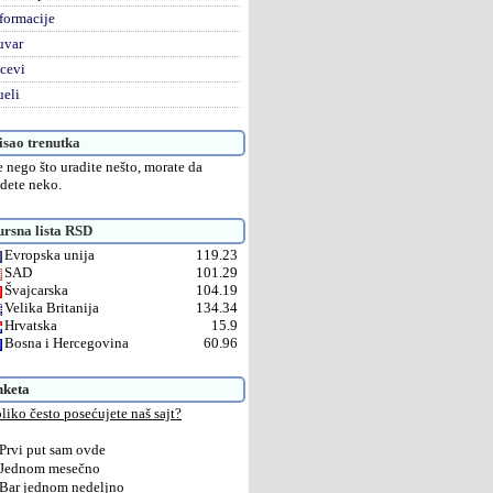
formacije
uvar
cevi
eli
sao trenutka
e nego što uradite nešto, morate da
dete neko.
rsna lista RSD
Evropska unija
119.23
SAD
101.29
Švajcarska
104.19
Velika Britanija
134.34
Hrvatska
15.9
Bosna i Hercegovina
60.96
nketa
liko često posećujete naš sajt?
Prvi put sam ovde
Jednom mesečno
Bar jednom nedeljno