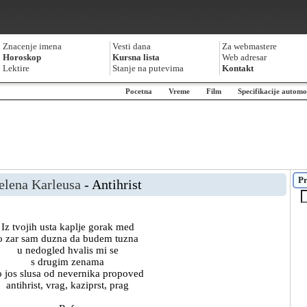
Znacenje imena
Vesti dana
Za webmastere
Horoskop
Kursna lista
Web adresar
Lektire
Stanje na putevima
Kontakt
Pocetna
Vreme
Film
Specifikacije automo
Pr
elena Karleusa
- Antihrist
Iz tvojih usta kaplje gorak med
o zar sam duzna da budem tuzna
u nedogled hvalis mi se
s drugim zenama
o jos slusa od nevernika propoved
antihrist, vrag, kaziprst, prag