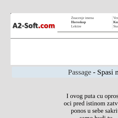
Znacenje imena
Ves
Horoskop
Kur
Lektire
Sta
Passage
- Spasi 
I ovog puta cu opros
oci pred istinom zatv
ponos u sebe sakri
samo budi tu