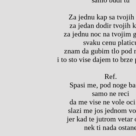
Za jednu kap sa tvojih
za jedan dodir tvojih 
za jednu noc na tvojim 
svaku cenu platic
znam da gubim tlo pod
i to sto vise dajem to brz
Ref.
Spasi me, pod noge b
samo ne reci
da me vise ne vole oci
slazi me jos jednom vo
jer kad te jutrom vetar
nek ti nada ostan