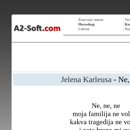
Znacenje imena
Ves
Horoskop
Kur
Lektire
Sta
Jelena Karleusa
- Ne,
Ne, ne, ne
moja familija ne vol
kakva tragedija ne vo
i zato brane mi sv