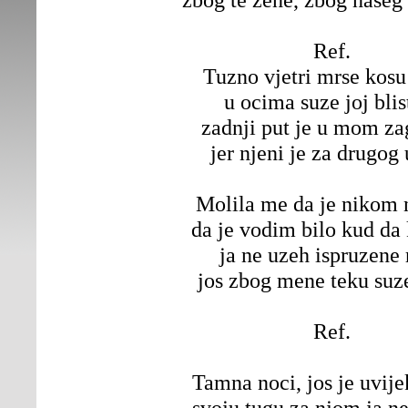
Ref.
Tuzno vjetri mrse kosu
u ocima suze joj blis
zadnji put je u mom za
jer njeni je za drugog
Molila me da je nikom
da je vodim bilo kud da
ja ne uzeh ispruzene
jos zbog mene teku suz
Ref.
Tamna noci, jos je uvij
svoju tugu za njom ja n