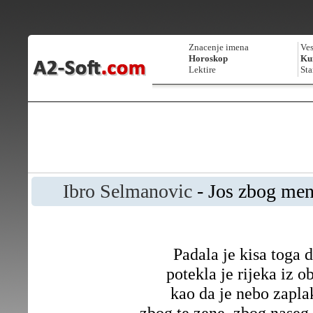
Znacenje imena
Ves
Horoskop
Kur
Lektire
Sta
Ibro Selmanovic
- Jos zbog men
Padala je kisa toga 
potekla je rijeka iz o
kao da je nebo zapla
zbog te zene, zbog naseg