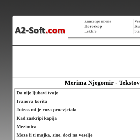
Znacenje imena
Ves
Horoskop
Kur
Lektire
Sta
Merima Njegomir - Tekstov
Da nije ljubavi tvoje
Ivanova korita
Jutros mi je ruza procvjetala
Kad zaskripi kapija
Mezimica
Moze li ti majka, sine, doci na veselje