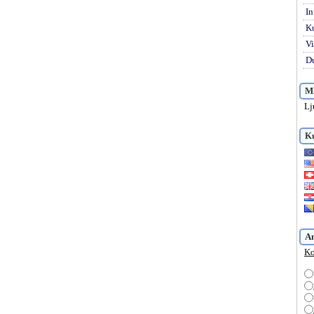
In
K
Vi
Du
Mi
Lj
Ku
A
Ko