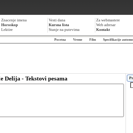
Znacenje imena
Vesti dana
Za webmastere
Horoskop
Kursna lista
Web adresar
Lektire
Stanje na putevima
Kontakt
Pocetna
Vreme
Film
Specifikacije automo
e Delija - Tekstovi pesama
Pr