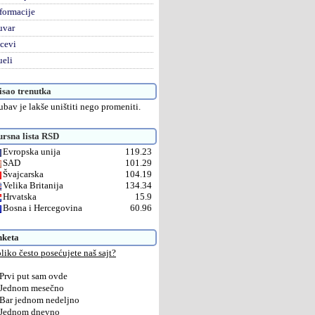
formacije
uvar
cevi
eli
sao trenutka
ubav je lakše uništiti nego promeniti.
rsna lista RSD
Evropska unija
119.23
SAD
101.29
Švajcarska
104.19
Velika Britanija
134.34
Hrvatska
15.9
Bosna i Hercegovina
60.96
nketa
liko često posećujete naš sajt?
Prvi put sam ovde
Jednom mesečno
Bar jednom nedeljno
Jednom dnevno