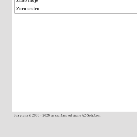
Zlato moje
Zoro sestro
Sva prava © 2008 - 2026 su zadržana od strane A2-Soft.Com.