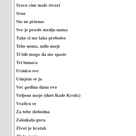
Srecu cine male stvari
Srna
Sto ne priznas
Sve je proslo medju nama
Tako si me lako preboleo
Tebe nema, milo moje
Ti bih mogo da me spasis
Tri bunara
Ucinicu sve
Udajem se ja
Vec godina dana evo
Voljeno moje (duet Rade Krstic)
Vraticu se
Za tebe slobodna
Zakukala gora
Zivot je kratak