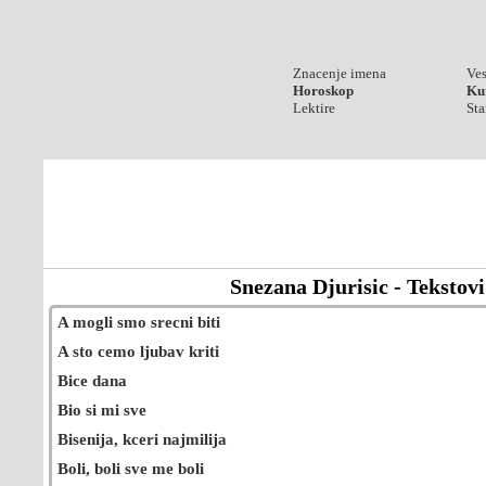
Znacenje imena
Ves
Horoskop
Kur
Lektire
Sta
Snezana Djurisic - Tekstov
A mogli smo srecni biti
A sto cemo ljubav kriti
Bice dana
Bio si mi sve
Bisenija, kceri najmilija
Boli, boli sve me boli