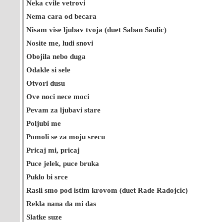
Neka cvile vetrovi
Nema cara od becara
Nisam vise ljubav tvoja (duet Saban Saulic)
Nosite me, ludi snovi
Obojila nebo duga
Odakle si sele
Otvori dusu
Ove noci nece moci
Pevam za ljubavi stare
Poljubi me
Pomoli se za moju srecu
Pricaj mi, pricaj
Puce jelek, puce bruka
Puklo bi srce
Rasli smo pod istim krovom (duet Rade Radojcic)
Rekla nana da mi das
Slatke suze