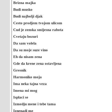
Brizna majka
Budi musko
Budi najbolji djak
Cesto prodjem tvojom ulicom
Cud je zenska smijesna rabota
Cvetaju bozuri
Da sam volela
Da su moje suze vino
Eh da nisam zena
Gde da krene zena ostavljena
Gresnik
Harmoniko moja
Ima neka tajna veza
Imena mi mog
Isplaci se
Izmedju mene i tebe tama
Iznenadi me