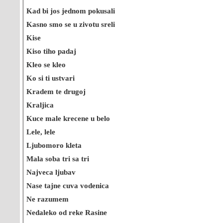
Kad bi jos jednom pokusali
Kasno smo se u zivotu sreli
Kise
Kiso tiho padaj
Kleo se kleo
Ko si ti ustvari
Kradem te drugoj
Kraljica
Kuce male krecene u belo
Lele, lele
Ljubomoro kleta
Mala soba tri sa tri
Najveca ljubav
Nase tajne cuva vodenica
Ne razumem
Nedaleko od reke Rasine