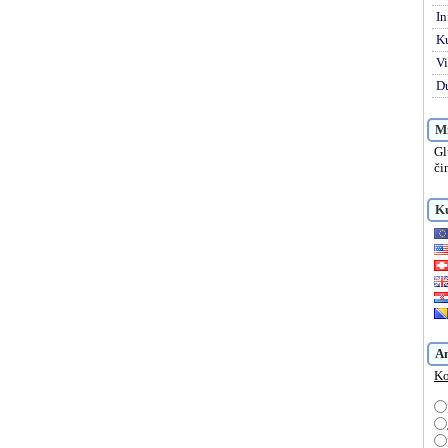
In
K
Vi
Du
Mi
Gl
či
Ku
A
Ko