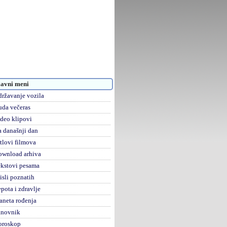
avni meni
ržavanje vozila
da večeras
deo klipovi
 današnji dan
tlovi filmova
ownload arhiva
kstovi pesama
sli poznatih
pota i zdravlje
aneta rođenja
anovnik
oroskop