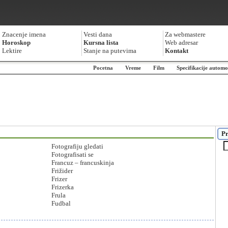
Znacenje imena
Vesti dana
Za webmastere
Horoskop
Kursna lista
Web adresar
Lektire
Stanje na putevima
Kontakt
Pocetna
Vreme
Film
Specifikacije automo
Pr
Fotografiju gledati
Fotografisati se
Francuz – francuskinja
Frižider
Frizer
Frizerka
Frula
Fudbal