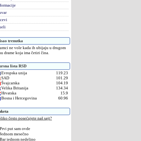
formacije
uvar
cevi
eli
sao trenutka
umci ne vole kada ih ubijaju u drugom
nu drame koja ima četiri čina.
rsna lista RSD
Evropska unija
119.23
SAD
101.29
Švajcarska
104.19
Velika Britanija
134.34
Hrvatska
15.9
Bosna i Hercegovina
60.96
nketa
liko često posećujete naš sajt?
Prvi put sam ovde
Jednom mesečno
Bar jednom nedeljno