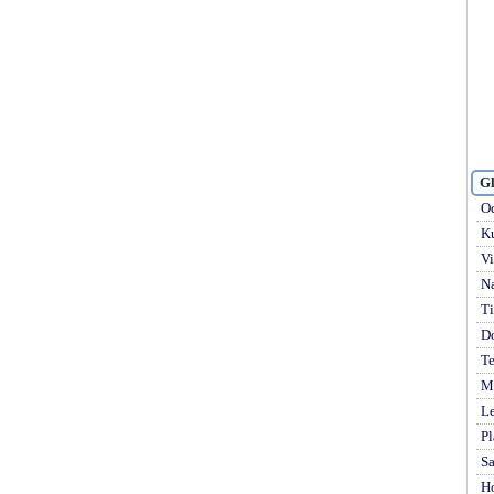
Gl
Od
Ku
Vi
Na
Ti
D
Te
Mi
Le
Pl
S
H